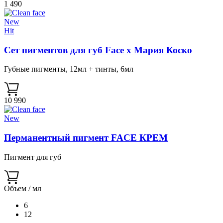
1 490
New
Hit
Сет пигментов для губ Face х Мария Коско
Губные пигменты, 12мл + тинты, 6мл
10 990
New
Перманентный пигмент FACE КРЕМ
Пигмент для губ
Объем / мл
6
12